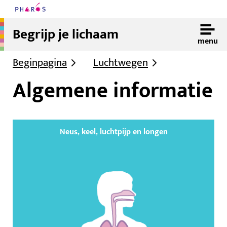
Begrijp je lichaam
menu
Beginpagina
Luchtwegen
Algemene informatie
Neus, keel, luchtpijp en longen