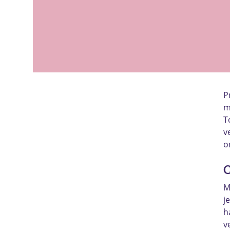
P
m
T
v
o
C
M
j
h
v