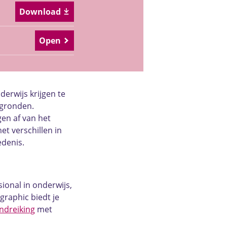
Download
Open
derwijs krijgen te
rgronden.
gen af van het
t verschillen in
edenis.
ional in onderwijs,
graphic biedt je
ndreiking
met