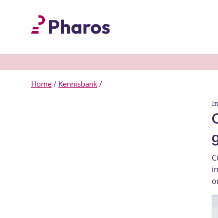
Home
/
Kennisbank
/
I
C
i
o