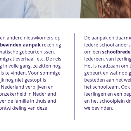
en en andere nieuwkomers op
De aanpak en daarmee
bevinden aanpak
rekening
iedere school anders 
matische gebeurtenissen,
om een
schoolbrede
 migratieverhaal, etc. De reis
iedereen, van leerlin
in volle gang, ze zitten nog
Het is raadzaam om t
is te vinden. Voor sommige
gebeurt en wat nodig
ijk nog niet gestopt is
besteden aan het wel
in Nederland verblijven en
het schoolteam. Ook 
onzekerheid in Nederland
leerlingen en een bep
ver de familie in thuisland
en het schoolplein dr
ontwikkeling van deze
welbevinden.