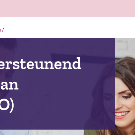
s
/
dersteunend
aan
O)