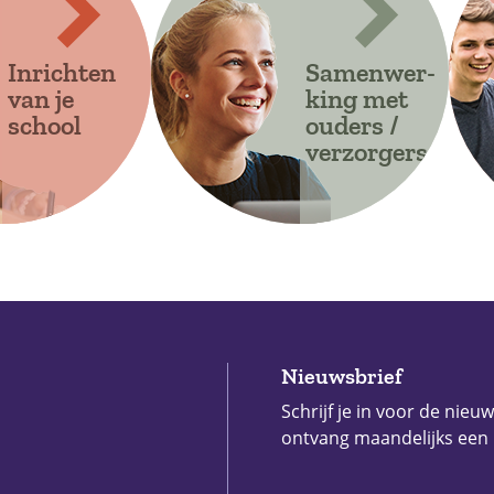
Inrichten
Samenwer-
van je
king met
school
ouders /
verzorgers
Nieuwsbrief
Schrijf je in voor de nieu
ontvang maandelijks een