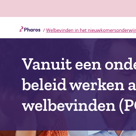
/
Welbevinden in het nieuwkomersonderwij
Vanuit een on
beleid werken 
welbevinden (P