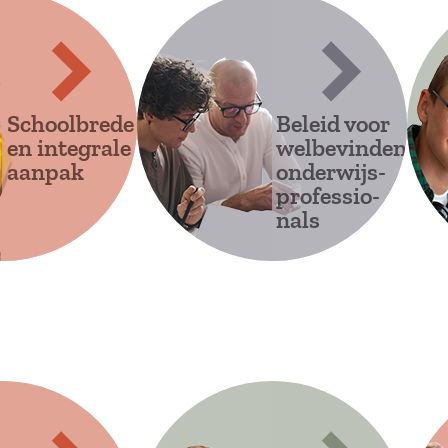
Schoolbrede
Beleid voor
en integrale
welbevinden
aanpak
onderwijs-
professio-
nals