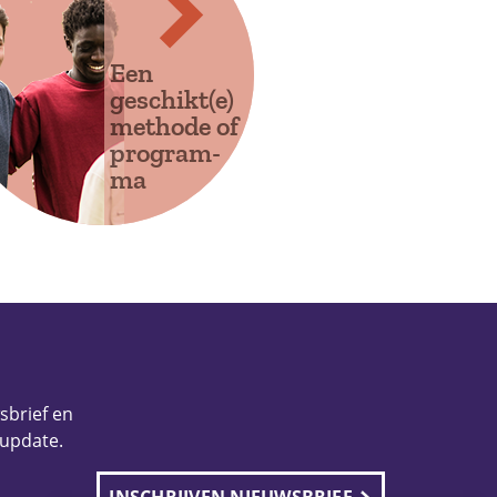
Een
geschikt(e)
methode of
program-
ma
wsbrief en
 update.