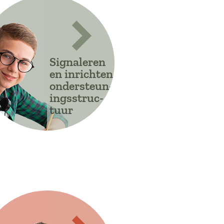
Signaleren
en inrichten
ondersteun-
ingsstruc-
tuur