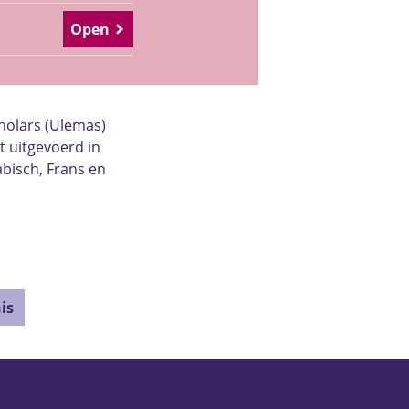
Open
holars (Ulemas)
 uitgevoerd in
abisch, Frans en
is