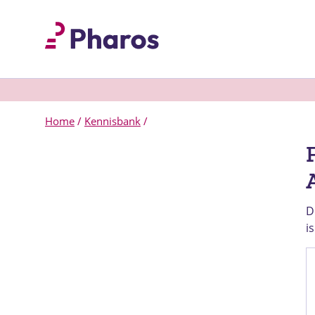
Home
/
Kennisbank
/
D
i