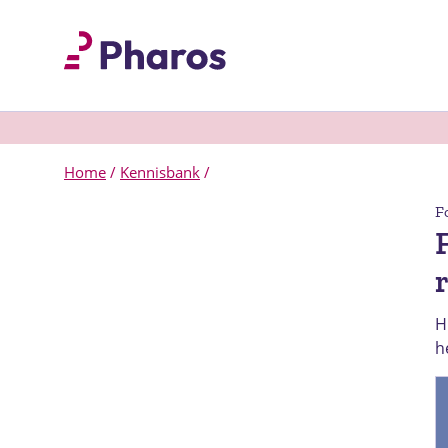
Home
/
Kennisbank
/
F
H
h