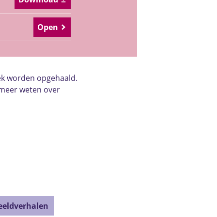
Open
eek worden opgehaald.
l meer weten over
beeldverhalen