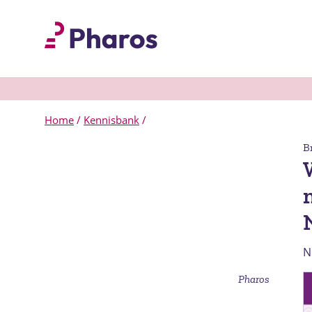
Home
/
Kennisbank
/
B
N
Pharos