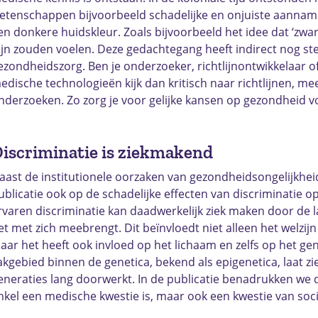
etenschappen bijvoorbeeld schadelijke en onjuiste aanna
en donkere huidskleur. Zoals bijvoorbeeld het idee dat ‘zwa
ijn zouden voelen. Deze gedachtegang heeft indirect nog st
ezondheidszorg. Ben je onderzoeker, richtlijnontwikkelaar o
edische technologieën kijk dan kritisch naar richtlijnen, m
nderzoeken. Zo zorg je voor gelijke kansen op gezondheid v
iscriminatie is ziekmakend
aast de institutionele oorzaken van gezondheidsongelijkheid
ublicatie ook op de schadelijke effecten van discriminatie 
rvaren discriminatie kan daadwerkelijk ziek maken door de l
et met zich meebrengt. Dit beïnvloedt niet alleen het welzijn
aar het heeft ook invloed op het lichaam en zelfs op het gen
akgebied binnen de genetica, bekend als epigenetica, laat z
eneraties lang doorwerkt. In de publicatie benadrukken we 
nkel een medische kwestie is, maar ook een kwestie van soci