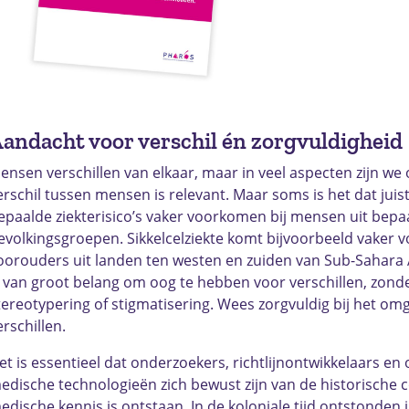
andacht voor verschil én zorgvuldigheid
ensen verschillen van elkaar, maar in veel aspecten zijn we o
erschil tussen mensen is relevant. Maar soms is het dat juis
epaalde ziekterisico’s vaker voorkomen bij mensen uit bepa
evolkingsgroepen. Sikkelcelziekte komt bijvoorbeeld vaker 
oorouders uit landen ten westen en zuiden van Sub-Sahara A
s van groot belang om oog te hebben voor verschillen, zonder
tereotypering of stigmatisering. Wees zorgvuldig bij het o
erschillen.
et is essentieel dat onderzoekers, richtlijnontwikkelaars en
edische technologieën zich bewust zijn van de historische c
edische kennis is ontstaan. In de koloniale tijd ontstonden