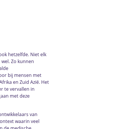
ok hetzelfde. Niet elk
t wel. Zo kunnen
alde
voor bij mensen met
frika en Zuid Azië. Het
 te vervallen in
mgaan met deze
 ontwikkelaars van
ontext waarin veel
 in de medische