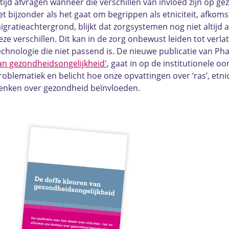
ltijd afvragen wanneer die verschillen van invloed zijn op ge
et bijzonder als het gaat om begrippen als etniciteit, afkoms
igratieachtergrond, blijkt dat zorgsystemen nog niet altij
eze verschillen. Dit kan in de zorg onbewust leiden tot verla
echnologie die niet passend is. De nieuwe publicatie van Ph
an gezondheidsongelijkheid'
, gaat in op de institutionele o
roblematiek en belicht hoe onze opvattingen over ‘ras’, etni
enken over gezondheid beïnvloeden.