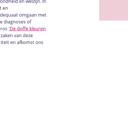
zondheid en welzijn. In
t en
d adequaat omgaan met
te diagnoses of
aros
'De doffe kleuren
orzaken van deze
citeit en afkomst ons