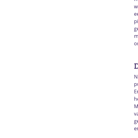
w
e
p
g
m
o
D
N
p
E
h
M
v
g
e