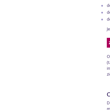
d
d
d
J
O
(
i
z
O
D
m