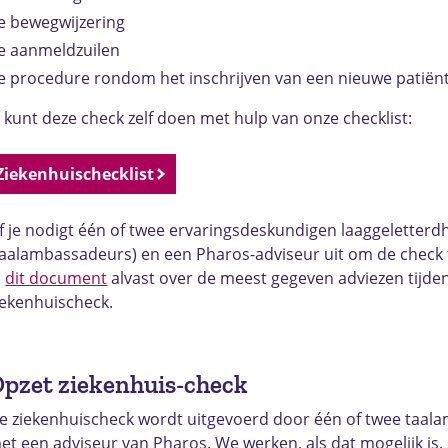
e bewegwijzering
e aanmeldzuilen
e procedure rondom het inschrijven van een nieuwe patiën
e kunt deze check zelf doen met hulp van onze checklist:
Ziekenhuischecklist
f je nodigt één of twee ervaringsdeskundigen laaggeletterd
taalambassadeurs) en een Pharos-adviseur uit om de check 
n
dit document
alvast over de meest gegeven adviezen tijde
iekenhuischeck.
pzet ziekenhuis-check
e ziekenhuischeck wordt uitgevoerd door één of twee taa
et een adviseur van Pharos. We werken, als dat mogelijk is