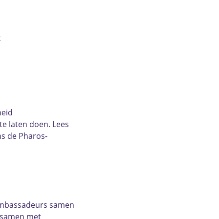
t
heid
te laten doen. Lees
ns de Pharos-
lambassadeurs samen
, samen met