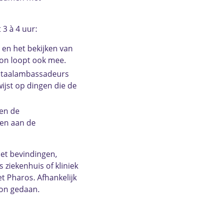
 3 à 4 uur:
en het bekijken van
oon loopt ook mee.
De taalambassadeurs
wijst op dingen die de
 en de
len aan de
met bevindingen,
 ziekenhuis of kliniek
et Pharos. Afhankelijk
oon gedaan.