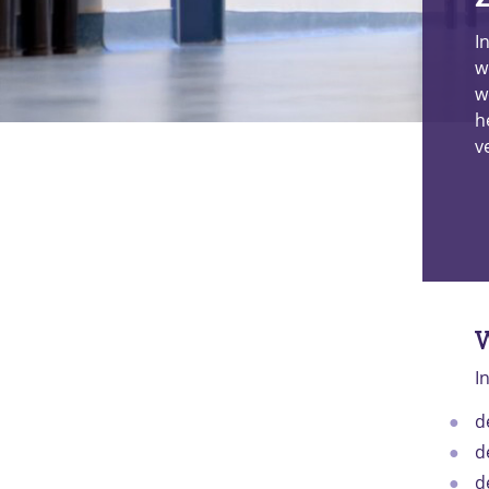
I
w
w
h
v
W
I
d
d
d