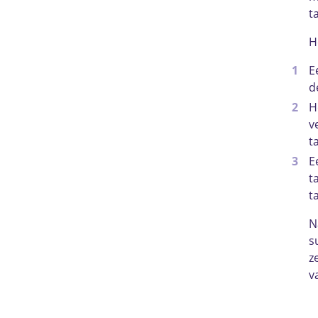
t
H
E
d
H
v
t
E
t
t
N
s
z
v