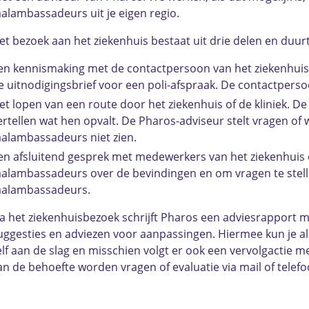
aalambassadeurs uit je eigen regio.
et bezoek aan het ziekenhuis bestaat uit drie delen en duurt
en kennismaking met de contactpersoon van het ziekenhuis 
e uitnodigingsbrief voor een poli-afspraak. De contactpers
et lopen van een route door het ziekenhuis of de kliniek. 
ertellen wat hen opvalt. De Pharos-adviseur stelt vragen of 
aalambassadeurs niet zien.
en afsluitend gesprek met medewerkers van het ziekenhuis
aalambassadeurs over de bevindingen en om vragen te stel
aalambassadeurs.
a het ziekenhuisbezoek schrijft Pharos een adviesrapport 
uggesties en adviezen voor aanpassingen. Hiermee kun je als
elf aan de slag en misschien volgt er ook een vervolgactie m
an de behoefte worden vragen of evaluatie via mail of telef