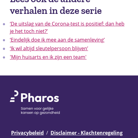
verhalen in deze serie
‘De uitslag van de Corona-test is positief: dan heb
je het toch niet?’
‘Eindelijk doe ik mee aan de samenleving’
‘Ik wil altijd sleutelpersoon blijven’
'Mijn huisarts en ik zijn een team'
Privacybeleid
Disclaimer - Klachtenregeling