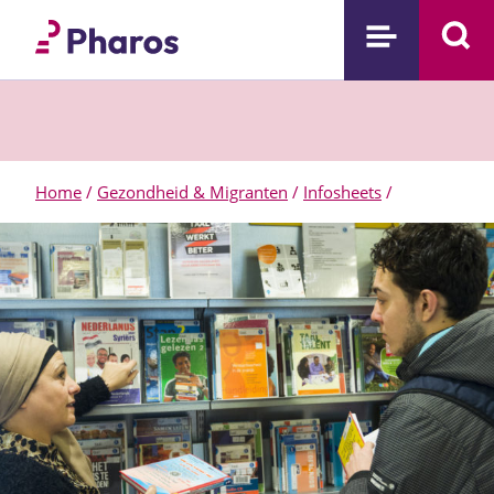
Home
/
Gezondheid & Migranten
/
Infosheets
/