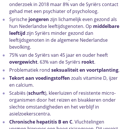
onderzoek in 2018 maar 8% van de Syriërs contact
gehad met een psychiater of psycholoog.
Syrische
jongeren
zijn lichamelijk even gezond als
hun Nederlandse leeftijdsgenoten. Op
middelbare
leeftijd
zijn Syriërs minder gezond dan
leeftijdsgenoten in de algemene Nederlandse
bevolking.
75% van de Syriërs van 45 jaar en ouder heeft
overgewicht
. 63% van de Syriërs
rookt
.
Problematiek rond
seksualiteit en voortplanting
.
Tekort aan voedingstoffen
zoals vitamine D, ijzer
en calcium.
Scabiës (
schurft
), kleerluizen of resistente micro-
organismen door het reizen en bivakkeren onder
slechte omstandigheden en het verblijf in
asielzoekerscentra.
Chronische hepatitis B en C
. Vluchtelingen
vormen hiervoor een hoog risicogroep. Dit vereist