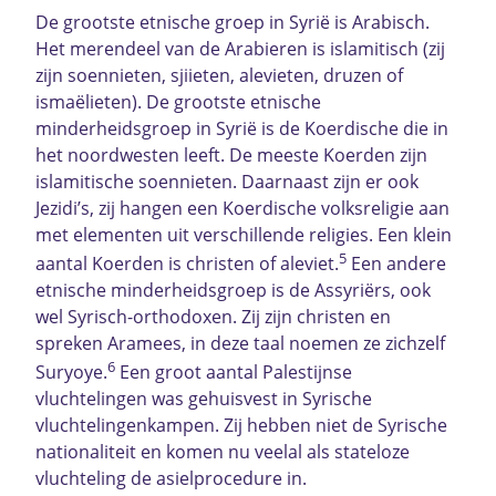
De grootste etnische groep in Syrië is Arabisch.
Het merendeel van de Arabieren is islamitisch (zij
zijn soennieten, sjiieten, alevieten, druzen of
ismaëlieten). De grootste etnische
minderheidsgroep in Syrië is de Koerdische die in
het noordwesten leeft. De meeste Koerden zijn
islamitische soennieten. Daarnaast zijn er ook
Jezidi’s, zij hangen een Koerdische volksreligie aan
met elementen uit verschillende religies. Een klein
5
aantal Koerden is christen of aleviet.
Een andere
etnische minderheidsgroep is de Assyriërs, ook
wel Syrisch-orthodoxen. Zij zijn christen en
spreken Aramees, in deze taal noemen ze zichzelf
6
Suryoye.
Een groot aantal Palestijnse
vluchtelingen was gehuisvest in Syrische
vluchtelingenkampen. Zij hebben niet de Syrische
nationaliteit en komen nu veelal als stateloze
vluchteling de asielprocedure in.