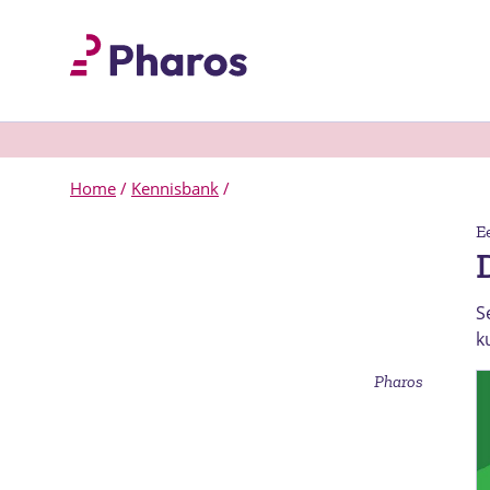
Home
/
Kennisbank
/
E
S
k
Pharos