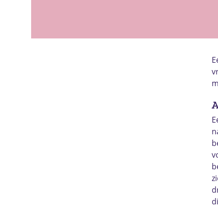
E
v
m
A
E
n
b
v
b
z
d
d