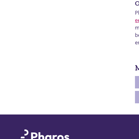
O
P
e
m
b
e
M