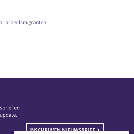
oor arbeidsmigranten.
wsbrief en
 update.
INSCHRIJVEN NIEUWSBRIEF