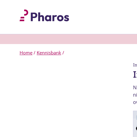
Home
/
Kennisbank
/
I
N
n
o