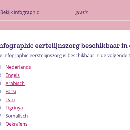
Bekijk infographic
gratis
nfographic eertelijnszorg beschikbaar in 
e infographic eerstelijnszorg is beschikbaar in de volgende 
Nederlands
Engels
Arabisch
Farsi
Dari
Tigrinya
Somalisch
Oekraïens