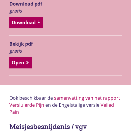
Download pdf
gratis
Download
Bekijk pdf
gratis
Open
Ook beschikbaar de
samenvatting van het rapport
Versluierde Pijn
en de Engelstalige versie
Veiled
Pain
Meisjesbesnijdenis / vgv