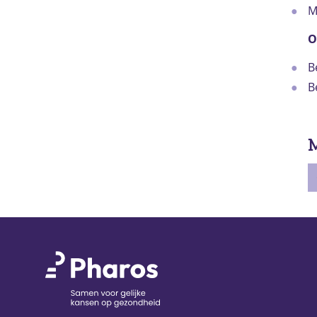
M
O
B
B
M