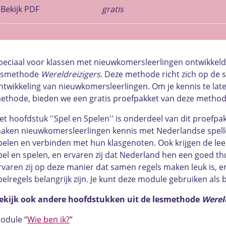
Bekijk PDF
gratis
peciaal voor klassen met nieuwkomersleerlingen ontwikkel
esmethode
Wereldreizigers
. Deze methode richt zich op de 
ntwikkeling van nieuwkomersleerlingen. Om je kennis te la
ethode, bieden we een gratis proefpakket van deze method
et hoofdstuk ''Spel en Spelen'' is onderdeel van dit proefpa
aken nieuwkomersleerlingen kennis met Nederlandse spelle
pelen en verbinden met hun klasgenoten. Ook krijgen de leer
pel en spelen, en ervaren zij dat Nederland hen een goed thu
rvaren zij op deze manier dat samen regels maken leuk is, e
pelregels belangrijk zijn. Je kunt deze module gebruiken als 
ekijk ook andere hoofdstukken uit de lesmethode
Werel
odule “
Wie ben ik?
”