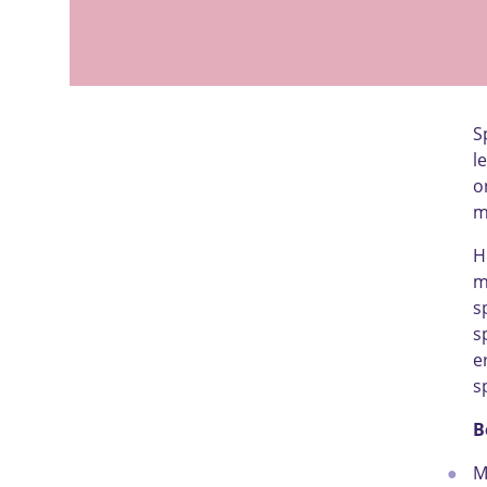
S
l
o
m
H
m
s
s
e
s
B
M