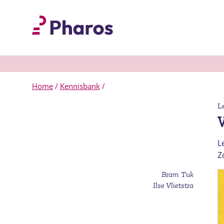
Home
/
Kennisbank
/
L
L
Z
Bram Tuk
Ilse Vlietstra