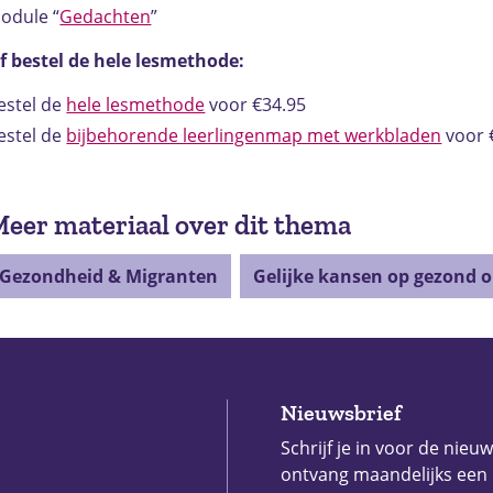
odule “
Gedachten
”
f bestel de hele lesmethode:
estel de
hele lesmethode
voor €34.95
estel de
bijbehorende leerlingenmap met werkbladen
voor 
eer materiaal over dit thema
Gezondheid & Migranten
Gelijke kansen op gezond 
Nieuwsbrief
Schrijf je in voor de nieu
ontvang maandelijks een