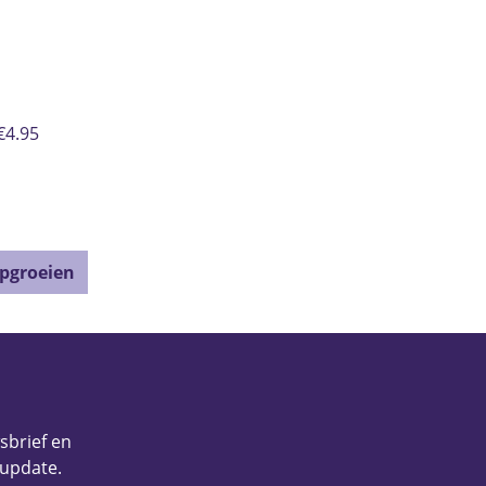
€4.95
opgroeien
wsbrief en
 update.