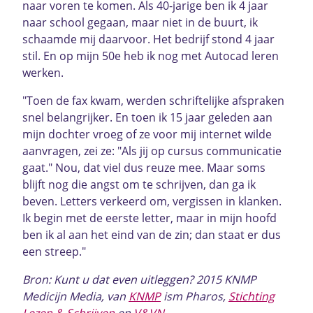
naar voren te komen. Als 40-jarige ben ik 4 jaar
naar school gegaan, maar niet in de buurt, ik
schaamde mij daarvoor. Het bedrijf stond 4 jaar
stil. En op mijn 50e heb ik nog met Autocad leren
werken.
"Toen de fax kwam, werden schriftelijke afspraken
snel belangrijker. En toen ik 15 jaar geleden aan
mijn dochter vroeg of ze voor mij internet wilde
aanvragen, zei ze: "Als jij op cursus communicatie
gaat." Nou, dat viel dus reuze mee. Maar soms
blijft nog die angst om te schrijven, dan ga ik
beven. Letters verkeerd om, vergissen in klanken.
Ik begin met de eerste letter, maar in mijn hoofd
ben ik al aan het eind van de zin; dan staat er dus
een streep."
Bron: Kunt u dat even uitleggen? 2015 KNMP
Medicijn Media, van
KNMP
ism Pharos,
Stichting
Lezen & Schrijven
en
V&VN
.