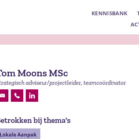
KENNISBANK
AC
Tom Moons MSc
trategisch adviseur/projectleider, teamcoördinator
t.moons@pharos.nl
030 2349800
https://www.linkedin.com/in/tom-moons-
etrokken bij thema's
Lokale Aanpak