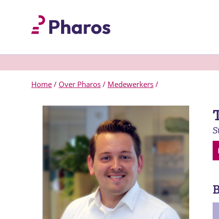
Home
/
Over Pharos
/
Medewerkers
/
S
B