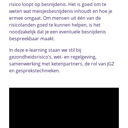
risico loopt op besnijdenis. Het is goed om te
weten wat meisjesbesnijdenis inhoudt en hoe je
ermee omgaat. Om mensen uit één van de
risicolanden goed te kunnen helpen, is het
noodzakelijk dat je een eventuele besnijdenis
bespreekbaar maakt.
In deze e-learning staan we stil bij
gezondheidsrisico’s, wet- en regelgeving,
samenwerking met ketenpartners, de rol van JGZ
en gesprekstechnieken.