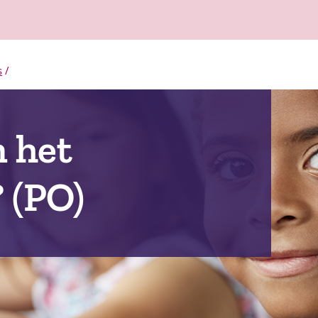
s
/
n het
 (PO)