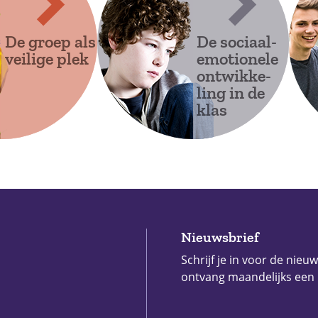
De groep als
De sociaal-
veilige plek
emotionele
ontwikke-
ling in de
klas
Nieuwsbrief
Schrijf je in voor de nieu
ontvang maandelijks een