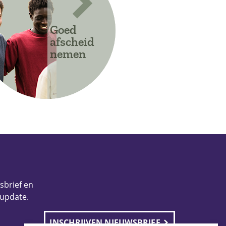
Goed
afscheid
nemen
wsbrief en
 update.
INSCHRIJVEN NIEUWSBRIEF