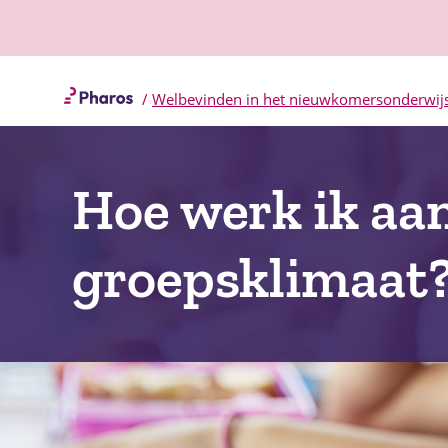
/
Welbevinden in het nieuwkomersonderwij
Hoe werk ik aa
groepsklimaat?