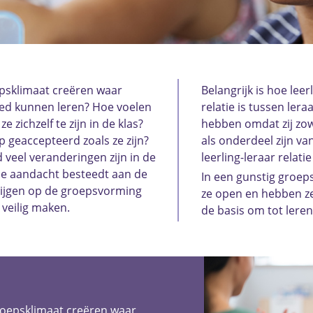
psklimaat creëren waar
Belangrijk is hoe lee
goed kunnen leren? Hoe voelen
relatie is tussen lera
e zichzelf te zijn in de klas?
hebben omdat zij zow
p geaccepteerd zoals ze zijn?
als onderdeel zijn v
d veel veranderingen zijn in de
leerling-leraar relatie
 je aandacht besteedt aan de
In een gunstig groep
rijgen op de groepsvorming
ze open en hebben ze 
n veilig maken.
de basis om tot lere
roepsklimaat creëren waar