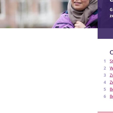
G
z
O
S
W
Z
Z
B
B