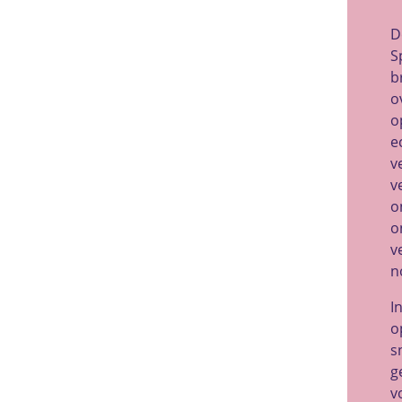
D
S
b
o
o
e
v
v
o
o
v
n
I
o
s
g
v