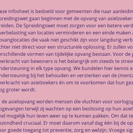
eze infosheet is bedoeld voor gemeenten die naar aanleidi
preidingswet gaan beginnen met de opvang van asielzoekers
reiden. De Spreidingswet moet zorgen voor een betere verde
verbelasting van locaties verminderen en een einde maken aa
pvanglocaties die vaak niet geschikt zijn voor langdurig verbl
chter niet direct voor een structurele oplossing. Er zullen v
erschillende vormen van tijdelijke opvang bestaan. Voor de
eerkracht van bewoners is het belangrijk om steeds te stre
ndersteuning in elk type opvang. We bundelen hier kennis e
ndersteuning bij het behouden en versterken van de (ment
eerkracht van asielzoekers én om te voorkomen dat hun g
og groter wordt.
n de asielopvang worden mensen die vluchten voor oorlogsg
pgevangen terwijl zij wachten op een beslissing op hun asiel
nel mogelijk hun leven weer op te kunnen pakken. Om dat t
ezondheid cruciaal. Er moet daarom vanaf dag één bij de op
oor goede toegang tot preventie, zorg en welzijn. Vroege si