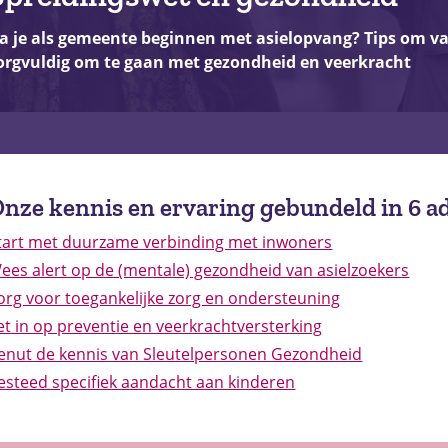
a je als gemeente beginnen met asielopvang?
Tips om va
orgvuldig om te gaan met gezondheid en veerkracht
nze kennis en ervaring gebundeld in 6 a
tart met duurzame verbinding met inwoners
ees alert op de (mentale) gezondheid van asielzoekers
org voor toegankelijke zorg en ondersteuning
et in op preventie en veerkrachtversterking
enut de kennis van Sleutelpersonen Gezondheid
esteed specifiek aandacht aan kinderen