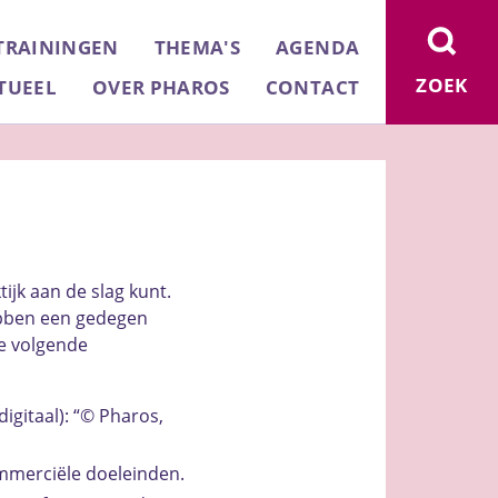
TRAININGEN
THEMA'S
AGENDA
ZOEK
TUEEL
OVER PHAROS
CONTACT
tijk aan de slag kunt.
ebben een gedegen
e volgende
igitaal): “© Pharos,
ommerciële doeleinden.