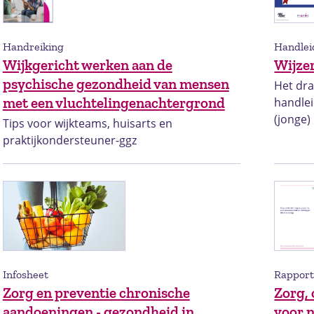
Handreiking
Handlei
Wijkgericht werken aan de
Wijzer
psychische gezondheid van mensen
Het dra
met een vluchtelingenachtergrond
handlei
(jonge
Tips voor wijkteams, huisarts en
praktijkondersteuner-ggz
Infosheet
Rappor
Zorg en preventie chronische
Zorg,
aandoeningen - gezondheid in
voor 