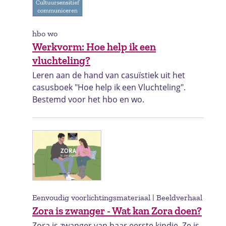
hbo wo
Werkvorm: Hoe help ik een
vluchteling?
Leren aan de hand van casuïstiek uit het
casusboek "Hoe help ik een Vluchteling".
Bestemd voor het hbo en wo.
Eenvoudig voorlichtingsmateriaal | Beeldverhaal
Zora is zwanger - Wat kan Zora doen?
Zora is zwanger van haar eerste kindje. Ze is