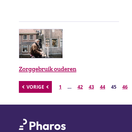
Zorggebruik ouderen
VORIGE
1
…
42
43
44
45
46