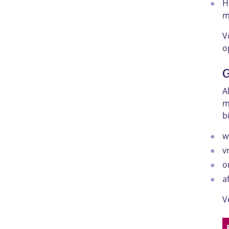
H
m
V
o
G
A
m
b
w
v
o
a
V