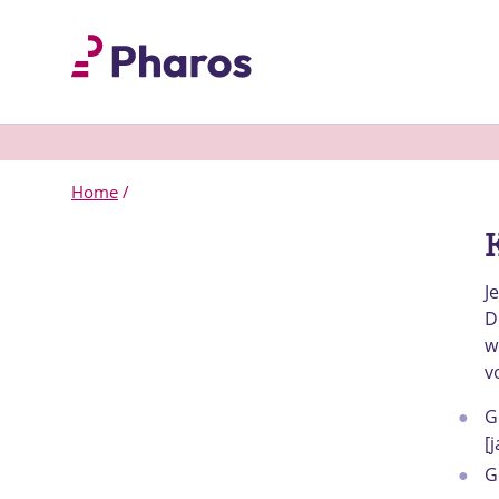
Home
/
J
D
w
v
G
[j
G