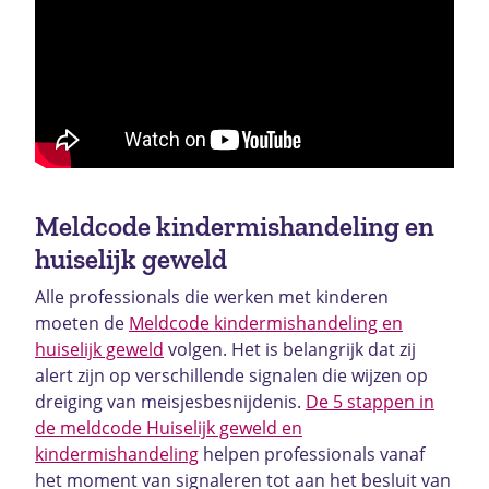
Meldcode kindermishandeling en
huiselijk geweld
Alle professionals die werken met kinderen
moeten de
Meldcode kindermishandeling en
huiselijk geweld
volgen. Het is belangrijk dat zij
alert zijn op verschillende signalen die wijzen op
dreiging van meisjesbesnijdenis.
De 5 stappen in
de meldcode Huiselijk geweld en
kindermishandeling
helpen professionals vanaf
het moment van signaleren tot aan het besluit van